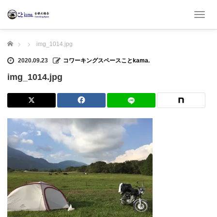
T
o
g
ホーム
img_1014.jpg
g
l
2020.09.23
コワーキングスペースことkama.
e
n
img_1014.jpg
a
v
i
g
a
t
i
o
n