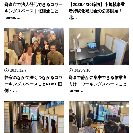
鎌倉市で法人登記できるコワー
【2026/4/30締切】小規模事業
キングスペース｜北鎌倉こと
者持続化補助金の公募開始！
kama.…
北…
2025.12.7
2025.9.16
静寂のなかで深くつながるコワ
鎌倉で静かに集中できる創業者
ーキングスペースことkama.恒
向けコワーキングスペースこと
例・…
kama…