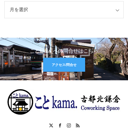
イブ
ことkama. への問合せはこちら
アクセス/問合せ
X
Facebook
Instagram
RSS