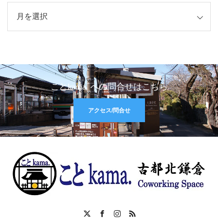
イブ
ことkama. への問合せはこちら
アクセス/問合せ
X
Facebook
Instagram
RSS