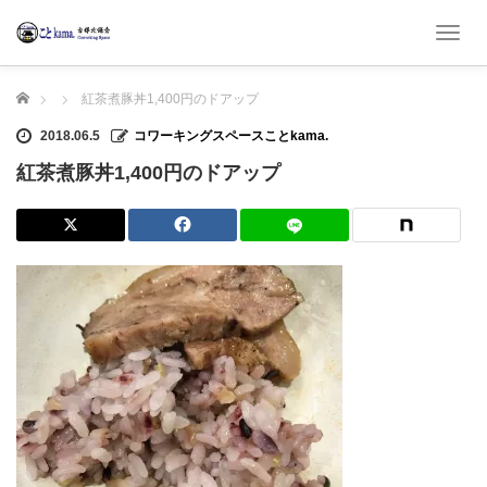
T
o
g
ホーム
紅茶煮豚丼1,400円のドアップ
g
l
2018.06.5
コワーキングスペースことkama.
e
n
紅茶煮豚丼1,400円のドアップ
a
v
i
g
a
t
i
o
n