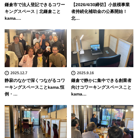
鎌倉市で法人登記できるコワー
【2026/4/30締切】小規模事業
キングスペース｜北鎌倉こと
者持続化補助金の公募開始！
kama.…
北…
2025.12.7
2025.9.16
静寂のなかで深くつながるコワ
鎌倉で静かに集中できる創業者
ーキングスペースことkama.恒
向けコワーキングスペースこと
例・…
kama…