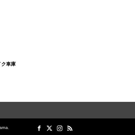
イク車庫
ma.