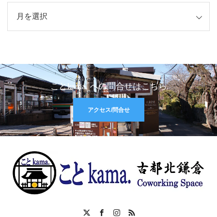
イブ
ことkama. への問合せはこちら
アクセス/問合せ
X
Facebook
Instagram
RSS