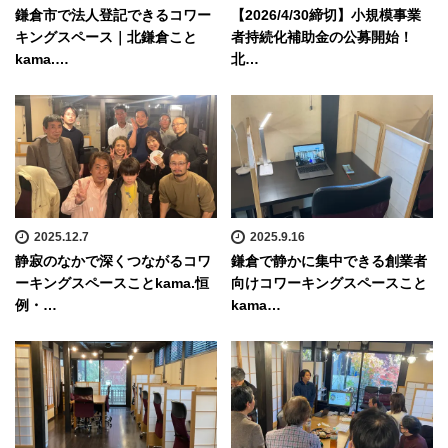
鎌倉市で法人登記できるコワー
【2026/4/30締切】小規模事業
キングスペース｜北鎌倉こと
者持続化補助金の公募開始！
kama.…
北…
2025.12.7
2025.9.16
静寂のなかで深くつながるコワ
鎌倉で静かに集中できる創業者
ーキングスペースことkama.恒
向けコワーキングスペースこと
例・…
kama…