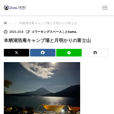
T
o
g
ホーム
本栖湖浩庵キャンプ場と月明かりの富士山
g
l
2021.10.6
コワーキングスペースことkama.
e
n
本栖湖浩庵キャンプ場と月明かりの富士山
a
v
i
g
a
t
i
o
n