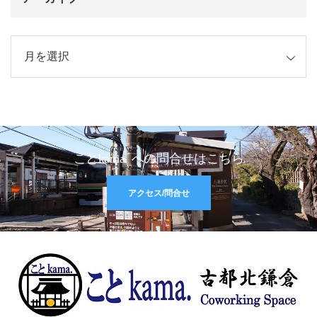
イブ
ことkama. への問合せはこちら
アクセス/問合せ