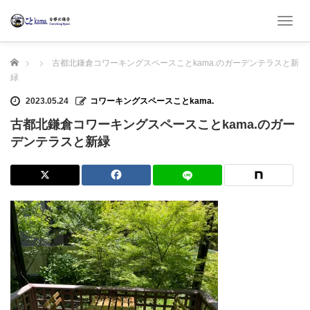
T
o
g
ホーム
古都北鎌倉コワーキングスペースことkama.のガーデンテラスと新
g
l
緑
e
2023.05.24
コワーキングスペースことkama.
n
a
古都北鎌倉コワーキングスペースことkama.のガー
v
デンテラスと新緑
i
g
a
t
i
o
n