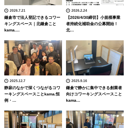
2026.7.21
2026.2.24
鎌倉市で法人登記できるコワー
【2026/4/30締切】小規模事業
キングスペース｜北鎌倉こと
者持続化補助金の公募開始！
kama.…
北…
2025.12.7
2025.9.16
静寂のなかで深くつながるコワ
鎌倉で静かに集中できる創業者
ーキングスペースことkama.恒
向けコワーキングスペースこと
例・…
kama…