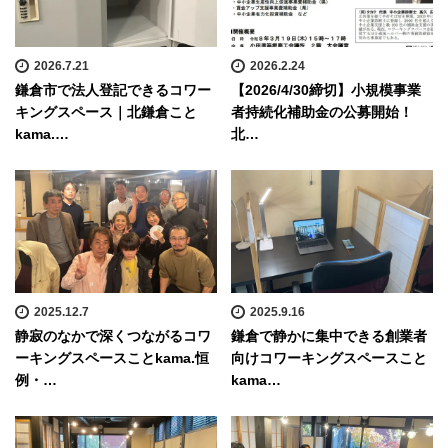
2026.7.21
2026.2.24
鎌倉市で法人登記できるコワー
【2026/4/30締切】小規模事業
キングスペース｜北鎌倉こと
者持続化補助金の公募開始！
kama.…
北…
2025.12.7
2025.9.16
静寂のなかで深くつながるコワ
鎌倉で静かに集中できる創業者
ーキングスペースことkama.恒
向けコワーキングスペースこと
例・…
kama…