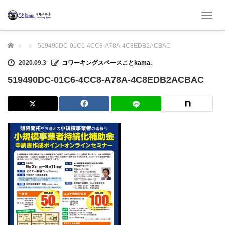
T
o
g
ホーム
519490DC-01C6-4CC8-A78A-4C8EDB2ACBAC
g
l
2020.09.3
コワーキングスペースことkama.
e
n
519490DC-01C6-4CC8-A78A-4C8EDB2ACBAC
a
v
i
g
a
t
i
o
n