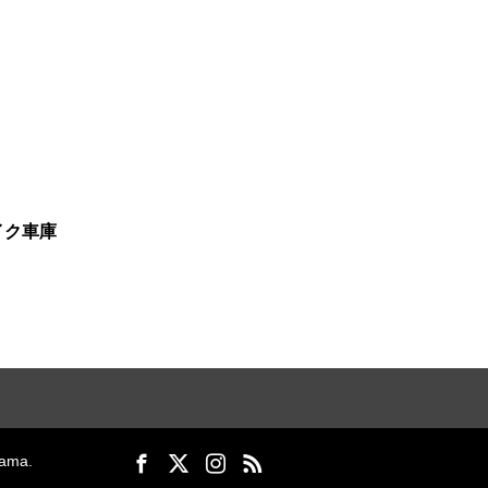
イク車庫
ma.