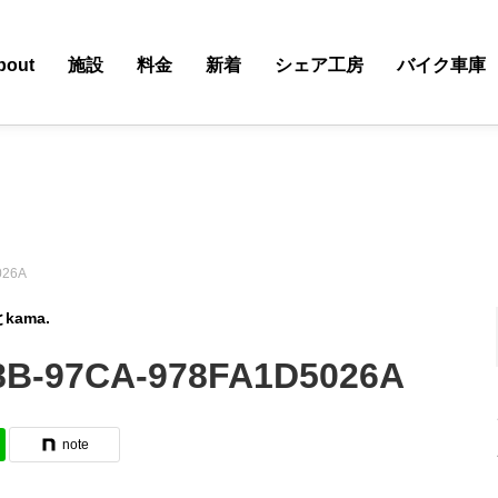
bout
施設
料金
新着
シェア工房
バイク車庫
026A
ama.
8B-97CA-978FA1D5026A
note