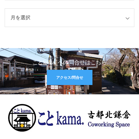
イブ
ことkama. への問合せはこちら
アクセス/問合せ