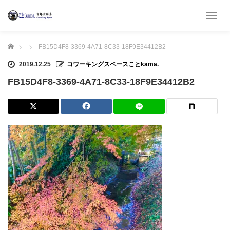
T
o
g
ホーム
FB15D4F8-3369-4A71-8C33-18F9E34412B2
g
l
2019.12.25
コワーキングスペースことkama.
e
n
FB15D4F8-3369-4A71-8C33-18F9E34412B2
a
v
i
g
a
t
i
o
n