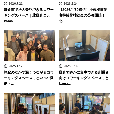
2026.7.21
2026.2.24
鎌倉市で法人登記できるコワー
【2026/4/30締切】小規模事業
キングスペース｜北鎌倉こと
者持続化補助金の公募開始！
kama.…
北…
2025.12.7
2025.9.16
静寂のなかで深くつながるコワ
鎌倉で静かに集中できる創業者
ーキングスペースことkama.恒
向けコワーキングスペースこと
例・…
kama…