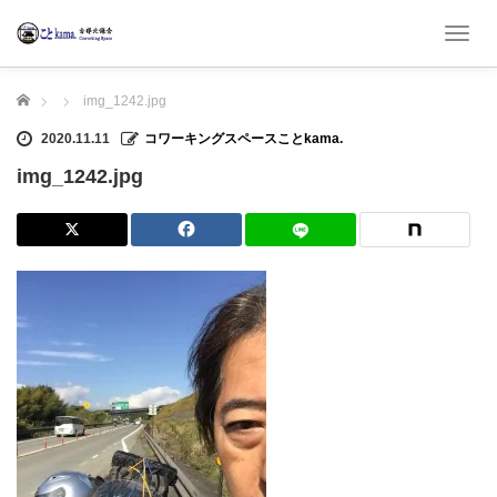
T
o
g
ホーム
img_1242.jpg
g
l
2020.11.11
コワーキングスペースことkama.
e
n
img_1242.jpg
a
v
i
g
a
t
i
o
n