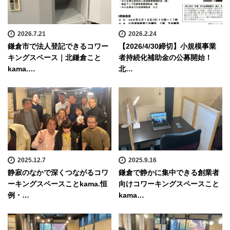
2026.7.21
2026.2.24
鎌倉市で法人登記できるコワー
【2026/4/30締切】小規模事業
キングスペース｜北鎌倉こと
者持続化補助金の公募開始！
kama.…
北…
2025.12.7
2025.9.16
静寂のなかで深くつながるコワ
鎌倉で静かに集中できる創業者
ーキングスペースことkama.恒
向けコワーキングスペースこと
例・…
kama…