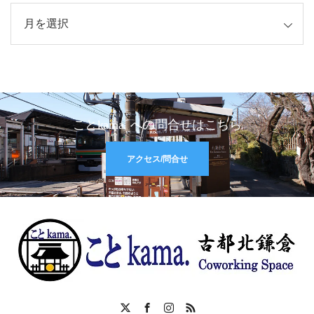
イブ
ことkama. への問合せはこちら
アクセス/問合せ
X
Facebook
Instagram
RSS