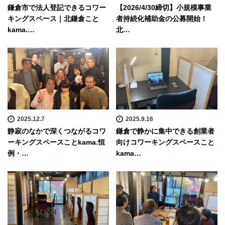
鎌倉市で法人登記できるコワー
【2026/4/30締切】小規模事業
キングスペース｜北鎌倉こと
者持続化補助金の公募開始！
kama.…
北…
2025.12.7
2025.9.16
静寂のなかで深くつながるコワ
鎌倉で静かに集中できる創業者
ーキングスペースことkama.恒
向けコワーキングスペースこと
例・…
kama…