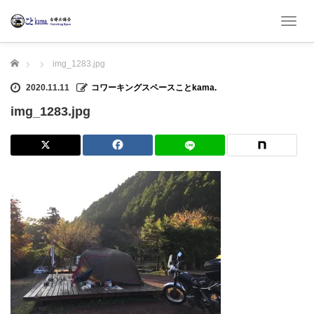
T
o
g
ホーム
img_1283.jpg
g
l
2020.11.11
コワーキングスペースことkama.
e
n
img_1283.jpg
a
v
i
g
a
t
i
o
n