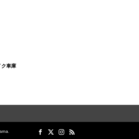
イク車庫
ma.