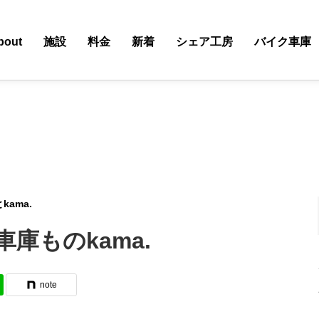
bout
施設
料金
新着
シェア工房
バイク車庫
ama.
庫ものkama.
note