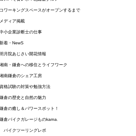
コワーキングスペースがオープンするまで
メディア掲載
中小企業診断士の仕事
新着・NewS
明月院あじさい開花情報
湘南・鎌倉への移住とライフワーク
湘南鎌倉のシェア工房
資格試験の対策や勉強方法
鎌倉の歴史と自然の魅力
鎌倉の癒し＆パワースポット！
鎌倉バイクガレージものkama.
バイクツーリングレポ