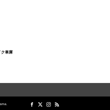
イク車庫
ma.