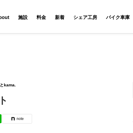
bout
施設
料金
新着
シェア工房
バイク車庫
kama.
ト
note