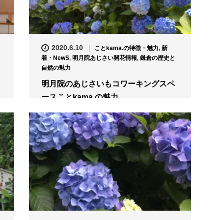
2020.6.10
ことkama.の特徴・魅力
,
新
着・NewS
,
明月院あじさい開花情報
,
鎌倉の歴史と
自然の魅力
明月院のあじさいもコワーキングスペ
ースことkama.の魅力